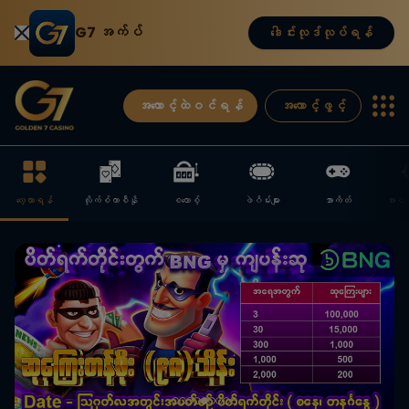
G7 အက်ပ်
ဒေါင်းလုဒ်လုပ်ရန်
အကောင့်ထဲဝင်ရန်
အကောင့်ဖွင့်
လေ့လာရန်
လိုက်စ်ကာစီနို
စလောစ့်
ဖဲဂိမ်းများ
အာကိတ်
အပစ