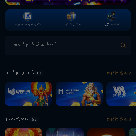
ယခုပဲ စာရင်းသွင်းပါ
ပရိုမိုးရှင်းများ
G7 အက်ပ်
အကောင်းဆုံးဂိမ်းများကိုရှာပါ
ဂိမ်းကုမ္ပဏီ
အားလုံးကြည့်ရန်
10
လူကြိုက်များသော
အားလုံးကြည့်ရန်
58