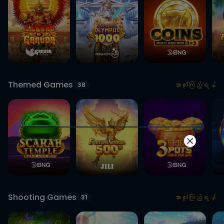
Themed Games
အားလုံးကြည့်ရန်
38
Dialog
Default description
Shooting Games
အားလုံးကြည့်ရန်
31