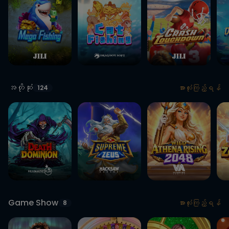
အတိုဆုံး
အားလုံးကြည့်ရန်
124
Game Show
အားလုံးကြည့်ရန်
8