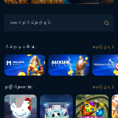
အကောင်းဆုံးဂိမ်းများကိုရှာပါ
ဂိမ်းကုမ္ပဏီ
အားလုံးကြည့်ရန်
4
လူကြိုက်များသော
အားလုံးကြည့်ရန်
10