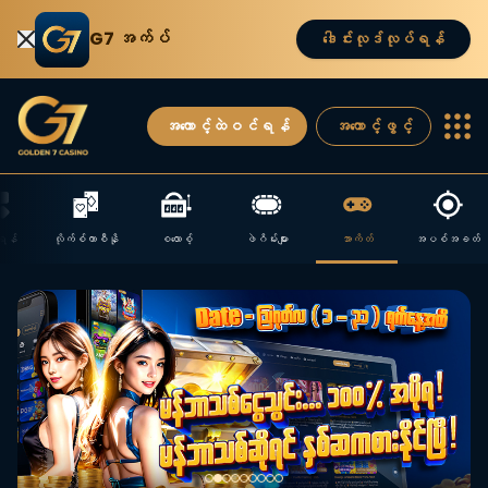
G7 အက်ပ်
ဒေါင်းလုဒ်လုပ်ရန်
အကောင့်ထဲဝင်ရန်
အကောင့်ဖွင့်
ာရန်
လိုက်စ်ကာစီနို
စလောစ့်
ဖဲဂိမ်းများ
အာကိတ်
အပစ်အခတ်