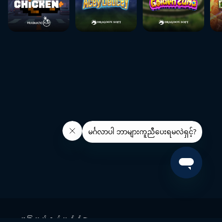
အခြားဆက်စပ်လင့်ခ်များ