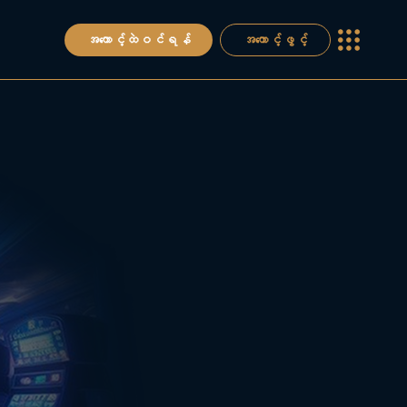
အကောင့်ထဲဝင်ရန်
အကောင့်ဖွင့်