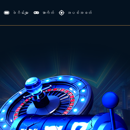
ဖဲဂိမ်းများ
အာကိတ်
အပစ်အခတ်