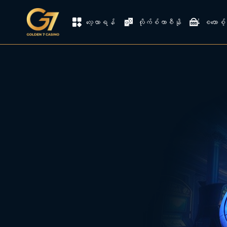
လေ့လာရန်
လိုက်စ်ကာစီနို
စလောစ့်